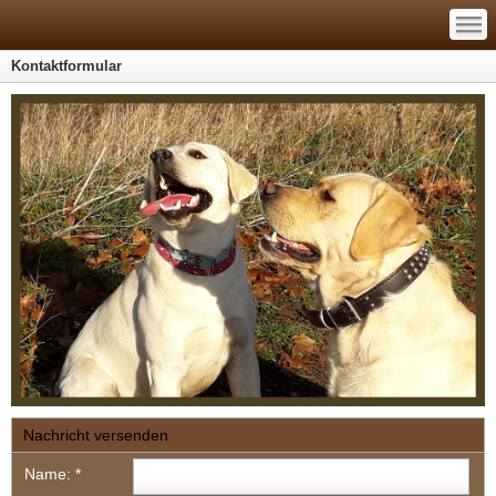
—
—
—
Kontaktformular
Nachricht versenden
Name:
*